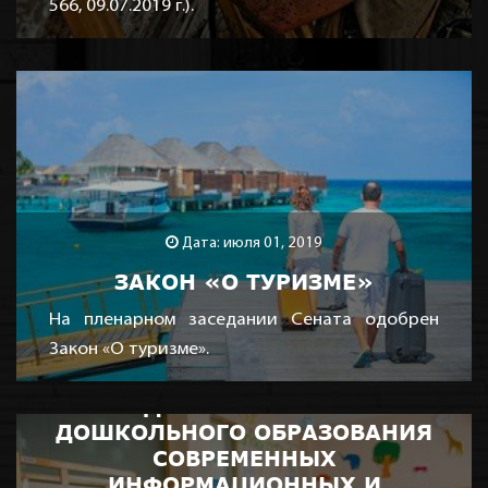
566, 09.07.2019 г.).
Дата: июля 01, 2019
ЗАКОН «О ТУРИЗМЕ»
Дата: июня 24, 2019
На пленарном заседании Сената одобрен
Закон «О туризме».
ПОСТАНОВЛЕНИЕ
ПРАВИТЕЛЬСТВА «О МЕРАХ ПО
ВНЕДРЕНИЮ В СИСТЕМУ
ДОШКОЛЬНОГО ОБРАЗОВАНИЯ
СОВРЕМЕННЫХ
ИНФОРМАЦИОННЫХ И